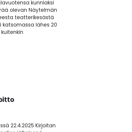
uhlavuotensa kunniaksi
perää olevan Näytelmän
eesta teatterikesästä
vi katsomassa lähes 20
kuitenkin
itto
sä 22.4.2025 Kirjoitan