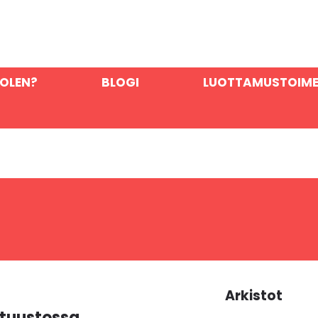
OLEN?
BLOGI
LUOTTAMUSTOIM
Arkistot
ltuustossa