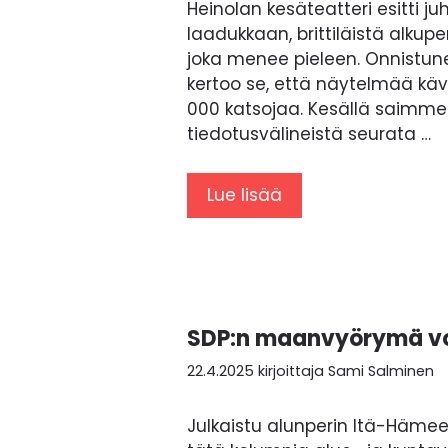
Heinolan kesäteatteri esitti j
laadukkaan, brittiläistä alku
joka menee pieleen. Onnistun
kertoo se, että näytelmää kä
000 katsojaa. Kesällä saimme 
tiedotusvälineistä seurata …
Lue lisää
SDP:n maanvyörymä vo
22.4.2025
kirjoittaja
Sami Salminen
Julkaistu alunperin Itä-Hämees