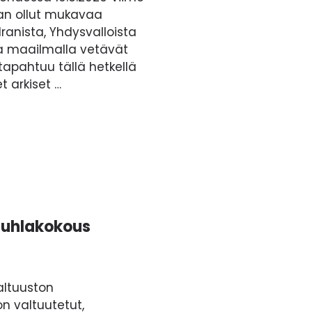
kaan ollut mukavaa
Iranista, Yhdysvalloista
ta maailmalla vetävät
tapahtuu tällä hetkellä
t arkiset …
juhlakokous
altuuston
n valtuutetut,