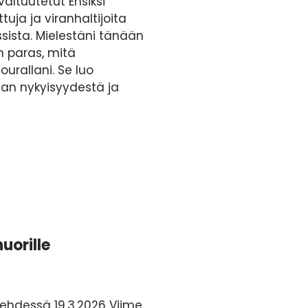
altuutetut Ensiksi
tuja ja viranhaltijoita
ssista. Mielestäni tänään
n paras, mitä
urallani. Se luo
lan nykyisyydestä ja
uorille
lehdessä 19.3.2026 Viime