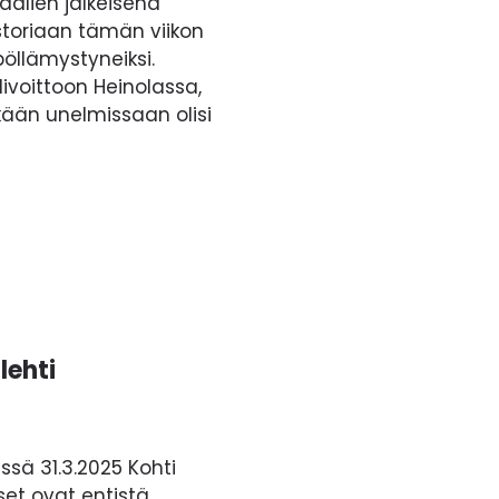
aalien jälkeisenä
istoriaan tämän viikon
pöllämystyneiksi.
ivoittoon Heinolassa,
kään unelmissaan olisi
lehti
ssä 31.3.2025 Kohti
et ovat entistä