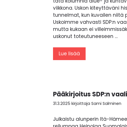
tätä kolumnia alue- ja kuntav
viikkona. Uskon kiteyttäväni h
tunnelmat, kun kuvailen niitä 
Uskoimme vahvasti SDP:n vaal
mutta kukaan ei villeimmissä
uskonut toteutuneeseen …
Lue lisää
Pääkirjoitus SDP:n vaali
31.3.2025
kirjoittaja
Sami Salminen
Julkaistu alunperin Itä-Hämee
reilumpaa Heinolaa Suomalais