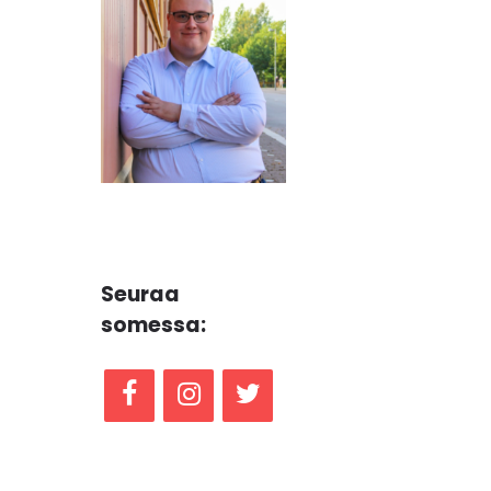
Seuraa
somessa: