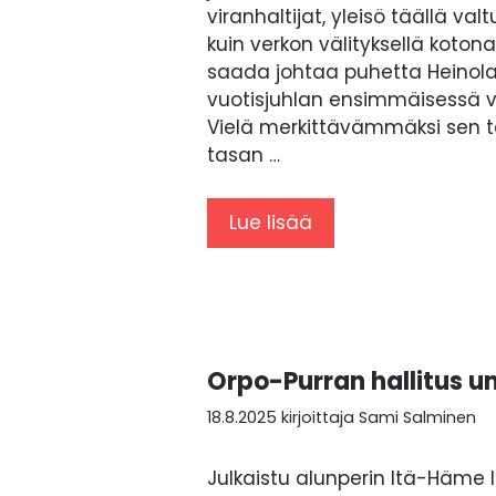
viranhaltijat, yleisö täällä valt
kuin verkon välityksellä koton
saada johtaa puhetta Heinola
vuotisjuhlan ensimmäisessä v
Vielä merkittävämmäksi sen tek
tasan …
Lue lisää
Orpo-Purran hallitus u
18.8.2025
kirjoittaja
Sami Salminen
Julkaistu alunperin Itä-Häme 