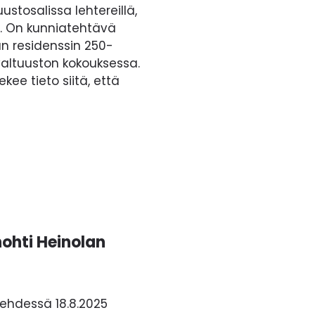
uustosalissa lehtereillä,
a. On kunniatehtävä
n residenssin 250-
altuuston kokouksessa.
ee tieto siitä, että
nohti Heinolan
lehdessä 18.8.2025