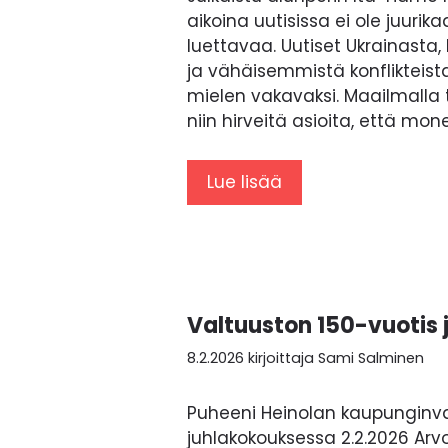
aikoina uutisissa ei ole juuri
luettavaa. Uutiset Ukrainasta, 
ja vähäisemmistä konflikteis
mielen vakavaksi. Maailmalla 
niin hirveitä asioita, että mone
Lue lisää
Valtuuston 150-vuotis 
8.2.2026
kirjoittaja
Sami Salminen
Puheeni Heinolan kaupunginv
juhlakokouksessa 2.2.2026 Arvo