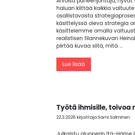
Arvoisa puheenjohtaja, hyvät v
haluan kiittää kaikkia valtuutet
osallistavasta strategiaprose
käsittelyssä oleva strategia o
käsittelemme omalla valtuusto
realistisen tilannekuvan Heino
piirtää kuvaa siitä, mitä …
Lue lisää
Työtä ihmisille, toivoa n
22.3.2026
kirjoittaja
Sami Salminen
Julkaistu alunperin Itä-Häme 