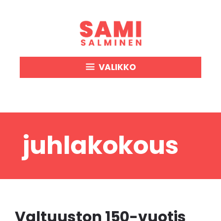
Siirry
sisältöön
VALIKKO
juhlakokous
Valtuuston 150-vuotis