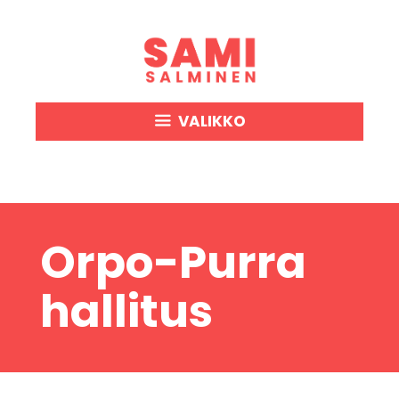
Siirry
sisältöön
VALIKKO
Orpo-Purra
hallitus