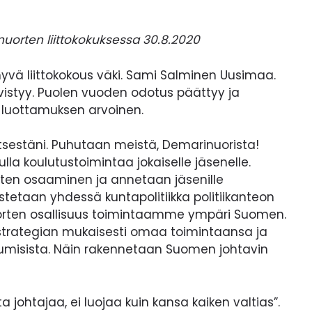
uorten liittokokuksessa 30.8.2020
hyvä liittokokous väki. Sami Salminen Uusimaa.
ivistyy. Puolen vuoden odotus päättyy ja
luottamuksen arvoinen.
tsestäni. Puhutaan meistä, Demarinuorista!
la koulutustoimintaa jokaiselle jäsenelle.
ten osaaminen ja annetaan jäsenille
stetaan yhdessä kuntapolitiikka politiikanteon
uorten osallisuus toimintaamme ympäri Suomen.
strategian mukaisesti omaa toimintaansa ja
stumisista. Näin rakennetaan Suomen johtavin
ta johtajaa, ei luojaa kuin kansa kaiken valtias”.