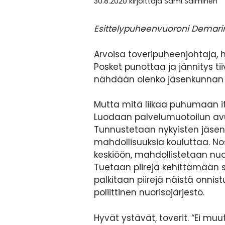
30.8.2020
kirjoittaja
Sami Salminen
Esittelypuheenvuoroni Demarin
Arvoisa toveripuheenjohtaja, 
Posket punottaa ja jännitys ti
nähdään olenko jäsenkunnan 
Mutta mitä liikaa puhumaan i
Luodaan palvelumuotoilun avul
Tunnustetaan nykyisten jäsen
mahdollisuuksia kouluttaa. No
keskiöön, mahdollistetaan n
Tuetaan piirejä kehittämään 
palkitaan piirejä näistä onni
poliittinen nuorisojärjestö.
Hyvät ystävät, toverit. “Ei muu