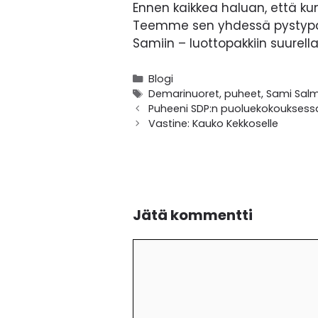
Ennen kaikkea haluan, että k
Teemme sen yhdessä pystypäin
Samiin – luottopakkiin suurel
Kategoriat
Blogi
Avainsanat
Demarinuoret
,
puheet
,
Sami Sal
Puheeni SDP:n puoluekokouksess
Vastine: Kauko Kekkoselle
Jätä kommentti
Kommentti