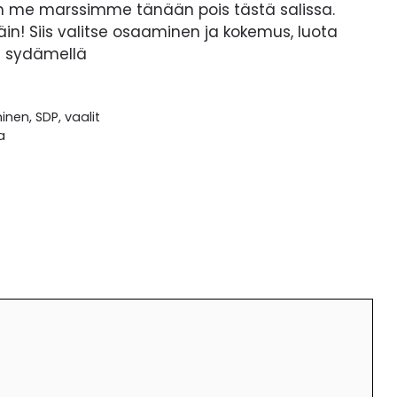
un me marssimme tänään pois tästä salissa.
! Siis valitse osaaminen ja kokemus, luota
la sydämellä
minen
,
SDP
,
vaalit
a