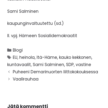
Sami Salminen
kaupunginvaltuutettu (sd.)
II. vpj. Hämeen Sosialidemokraatit
Kategoriat
Blogi
Avainsanat
EU
,
heinola
,
Itä-Häme
,
kauko kekkonen
,
kuntavaalit
,
Sami Salminen
,
SDP
,
vastine
Puheeni Demarinuorten liittokokouksessa
Vaalirauhaa
Jätä kommentti