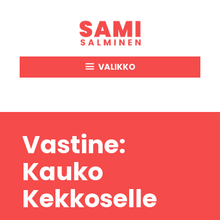
Siirry
sisältöön
VALIKKO
Vastine:
Kauko
Kekkoselle