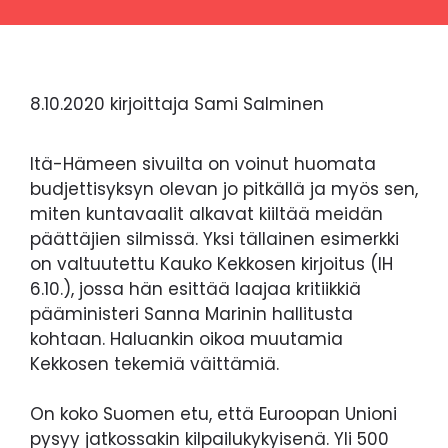
8.10.2020
kirjoittaja
Sami Salminen
Itä-Hämeen sivuilta on voinut huomata
budjettisyksyn olevan jo pitkällä ja myös sen,
miten kuntavaalit alkavat kiiltää meidän
päättäjien silmissä. Yksi tällainen esimerkki
on valtuutettu Kauko Kekkosen kirjoitus (IH
6.10.), jossa hän esittää laajaa kritiikkiä
pääministeri Sanna Marinin hallitusta
kohtaan. Haluankin oikoa muutamia
Kekkosen tekemiä väittämiä.
On koko Suomen etu, että Euroopan Unioni
pysyy jatkossakin kilpailukykyisenä. Yli 500