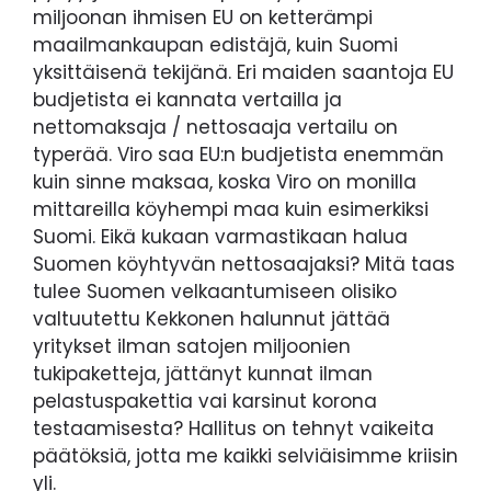
miljoonan ihmisen EU on ketterämpi
maailmankaupan edistäjä, kuin Suomi
yksittäisenä tekijänä. Eri maiden saantoja EU
budjetista ei kannata vertailla ja
nettomaksaja / nettosaaja vertailu on
typerää. Viro saa EU:n budjetista enemmän
kuin sinne maksaa, koska Viro on monilla
mittareilla köyhempi maa kuin esimerkiksi
Suomi. Eikä kukaan varmastikaan halua
Suomen köyhtyvän nettosaajaksi? Mitä taas
tulee Suomen velkaantumiseen olisiko
valtuutettu Kekkonen halunnut jättää
yritykset ilman satojen miljoonien
tukipaketteja, jättänyt kunnat ilman
pelastuspakettia vai karsinut korona
testaamisesta? Hallitus on tehnyt vaikeita
päätöksiä, jotta me kaikki selviäisimme kriisin
yli.